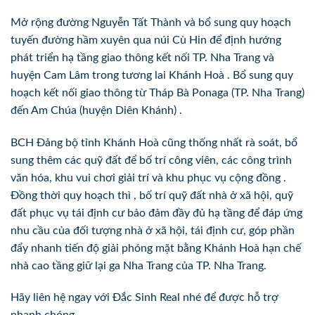
Mở rộng đường Nguyễn Tất Thành và bổ sung quy hoạch
tuyến đường hầm xuyên qua núi Cù Hin để định hướng
phát triển hạ tầng giao thông kết nối TP. Nha Trang và
huyện Cam Lâm trong tương lai Khánh Hoà . Bổ sung quy
hoạch kết nối giao thông từ Tháp Bà Ponaga (TP. Nha Trang)
đến Am Chúa (huyện Diên Khánh) .
BCH Đảng bộ tỉnh Khánh Hoà cũng thống nhất rà soát, bổ
sung thêm các quỹ đất để bố trí công viên, các công trình
văn hóa, khu vui chơi giải trí và khu phục vụ cộng đồng .
Đồng thời quy hoạch thì , bố trí quỹ đất nhà ở xã hội, quỹ
đất phục vụ tái định cư bảo đảm đầy đủ hạ tầng để đáp ứng
nhu cầu của đối tượng nhà ở xã hội, tái định cư, góp phần
đẩy nhanh tiến độ giải phóng mặt bằng Khánh Hoà hạn chế
nhà cao tầng giữ lại ga Nha Trang của TP. Nha Trang.
Hãy liên hệ ngay với Đắc Sinh Real nhé để được hỗ trợ