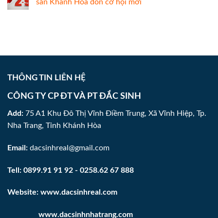
sản Khánh Hòa đón cơ hội mới
THÔNG TIN LIÊN HỆ
CÔNG TY CP ĐT VÀ PT ĐẮC SINH
Add:
75 A1 Khu Đô Thị Vĩnh Điềm Trung, Xã Vĩnh Hiệp, Tp.
Nha Trang, Tỉnh Khánh Hòa
Email:
dacsinhreal@gmail.com
Tell:
0899.91 91 92
-
0258.62 67 888
Website:
www.dacsinhreal.com
www.
dacsinhnhatrang.com