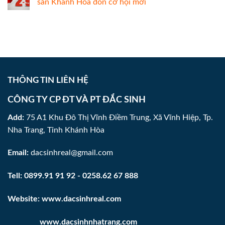
sản Khánh Hòa đón cơ hội mới
THÔNG TIN LIÊN HỆ
CÔNG TY CP ĐT VÀ PT ĐẮC SINH
Add:
75 A1 Khu Đô Thị Vĩnh Điềm Trung, Xã Vĩnh Hiệp, Tp.
Nha Trang, Tỉnh Khánh Hòa
Email:
dacsinhreal@gmail.com
Tell:
0899.91 91 92
-
0258.62 67 888
Website:
www.dacsinhreal.com
www.
dacsinhnhatrang.com